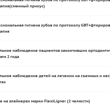
апия(сменный прикус)
сиональная гигиена зубов по протоколу GBT+фториро
апия
льное наблюдение пациентов закончивших ортодонти
чем 2 года
льное наблюдение детей на лечении на съемных и не
тах
 на элайнерах марки FlexiLigner (2 челюсти)