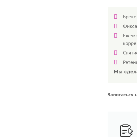
Бреке
Фикса
Ежем
корре
Сняти
Ретен
Мы сдел
Записаться 