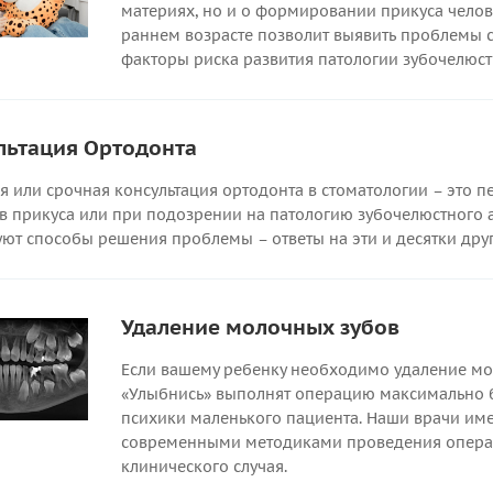
материях, но и о формировании прикуса челове
раннем возрасте позволит выявить проблемы с
факторы риска развития патологии зубочелюст
льтация Ортодонта
я или срочная консультация ортодонта в стоматологии – это п
в прикуса или при подозрении на патологию зубочелюстного ап
уют способы решения проблемы – ответы на эти и десятки друг
Удаление молочных зубов
Если вашему ребенку необходимо удаление мол
«Улыбнись» выполнят операцию максимально б
психики маленького пациента. Наши врачи име
современными методиками проведения операц
клинического случая.