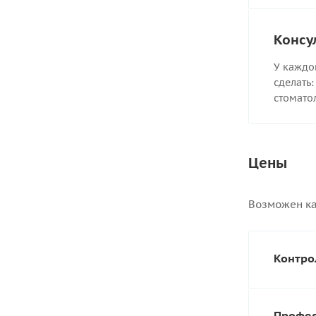
Консу
У каждо
сделать
стомато
Цены
Возможен ка
Контро
Профес