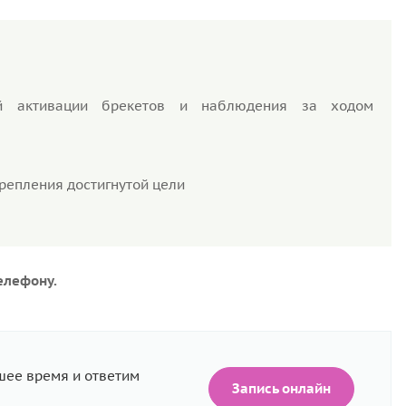
ой активации брекетов и наблюдения за ходом
епления достигнутой цели
елефону.
шее время и ответим
Запись онлайн