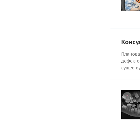
Консу
Планова
дефекто
существ