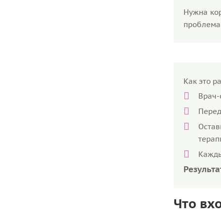
Нужна кор
проблема 
Как это р
Врач-
Перед
Остав
терап
Кажды
Результа
Что вх