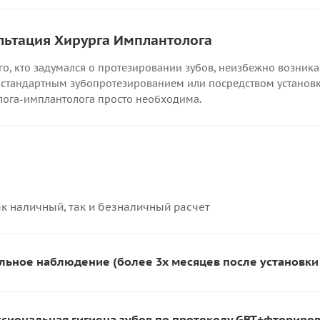
льтация Хирурга Имплантолога
го, кто задумался о протезировании зубов, неизбежно возника
: стандартным зубопротезированием или посредством установк
лога-имплантолога просто необходима.
к наличный, так и безналичный расчет
льное наблюдение (более 3х месяцев после установки
сиональная гигиена зубов по протоколу GBT+фториро