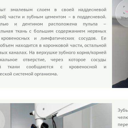
рыт эмалевым слоем в своей наддесневой
вой) части и зубным цементом – в поддесневой.
лью и дентином расположена пульпа –
ельная ткань с большим содержанием нервных
 кровеносных и лимфатических сосудов. Ее
объем находится в коронковой части, остальной
вых каналах. На верхушке зубного корня/корней
икальное отверстие, через которое сосуды
ой ткани сообщаются с кровеносной и
еской системой организма.
Зубы
челю
пере