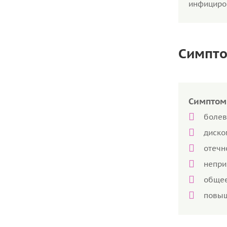
инфициров
Симпто
Симптом
болев
диско
отечн
непри
общее
повыш