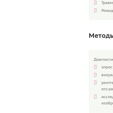
Травм
Реакц
Методы
Диагности
опрос
визуа
рентг
его р
иссле
изобр