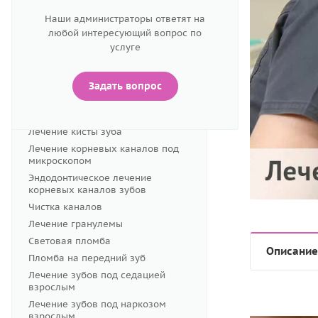
Консультация терапевта
Наши администраторы ответят на
Лечение зубов под микроскопом
любой интересующий вопрос по
Лечение кариеса
услуге
Реставрация зубов
Лечение пульпита
Задать вопрос
Лечение периодонтита
Перелечивание каналов
Лечение кисты зуба
Лечение корневых каналов под
микроскопом
Эндодонтическое лечение
корневых каналов зубов
Чистка каналов
Лечение гранулемы
Световая пломба
Описание
Пломба на передний зуб
Лечение зубов под седацией
взрослым
Лечение зубов под наркозом
взрослым