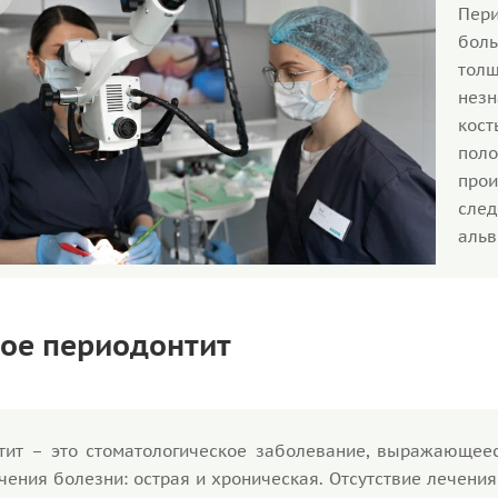
Пери
боль
тол
незн
кос
пол
про
след
альв
кое периодонтит
тит – это стоматологическое заболевание, выражающеес
ения болезни: острая и хроническая. Отсутствие лечения