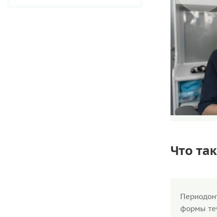
Что та
Периодон
формы теч