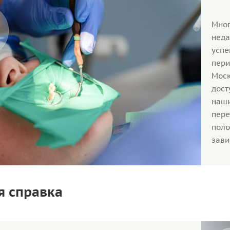
Мно
неда
усп
пери
Моск
дос
наши
пер
пол
зави
я справка