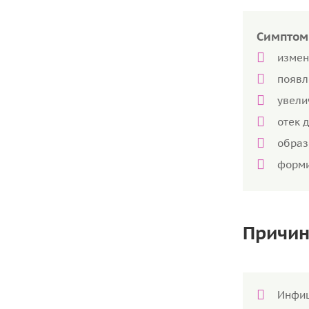
Симптом
измен
появл
увели
отек 
образ
форми
Причин
Инфиц