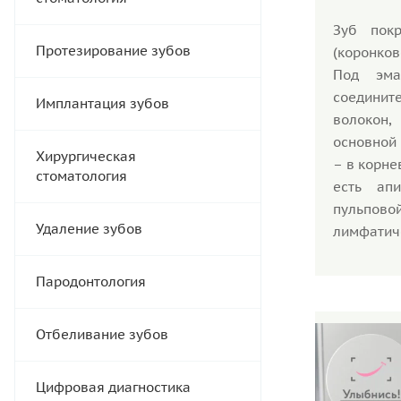
Зуб пок
Протезирование зубов
(коронко
Под эма
соединит
Имплантация зубов
волокон,
основной 
Хирургическая
– в корне
стоматология
есть ап
пульпов
Удаление зубов
лимфатич
Пародонтология
Отбеливание зубов
Цифровая диагностика