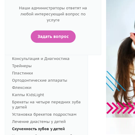
Наши администраторы ответят на
Лечение зубов детям
любой интересующий вопрос по
услуге
Ортодонтия
Задать вопрос
Детская ортодонтия
Консультация и Диагностика
Трейнеры
Пластинки
Ортодонтические аппараты
Флексики
Каппы KidsLight
Брекеты на четыре передних зуба
у детей
Установка брекетов подросткам
Лечение диастемы у детей
Скученность зубов у детей