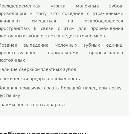
Преждевременная утрата молочных зубов,
приводящая к тому, что соседние с утраченными
начинают смещаться на освободившееся
пространство. В связи с этим для прорезывания
постоянных зубов остается недостаточно места
Позднее выпадение молочных зубных единиц,
препятствующее нормальному прорезыванию
постоянных
Наличие сверхкомплектных зубов
Генетическая предрасположенность
Вредная привычка сосать большой палец или соску-
пустышку
Травмы челюстного аппарата