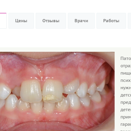
Цены
Отзывы
Врачи
Работы
Пат
отра
пищ
псих
нужн
детс
пред
дет
при
гара