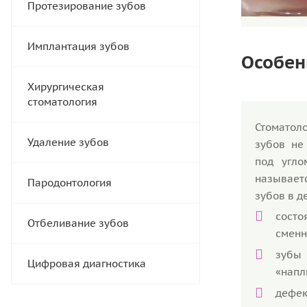
Протезирование зубов
Имплантация зубов
Особен
Хирургическая
стоматология
Стоматол
Удаление зубов
зубов не
под угло
называет
Пародонтология
зубов в д
состо
Отбеливание зубов
сменн
зубы
Цифровая диагностика
«напл
дефек