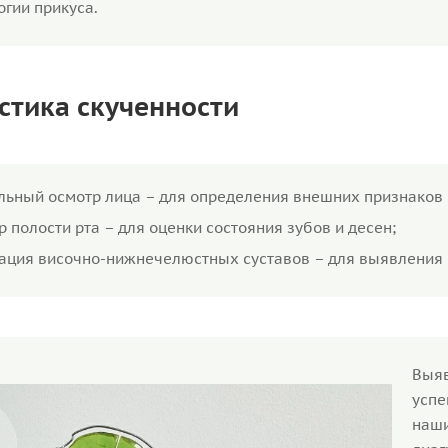
огии прикуса.
стика скученности
льный осмотр лица – для определения внешних признаков 
р полости рта – для оценки состояния зубов и десен;
ация височно-нижнечелюстных суставов – для выявления и
Выяв
успе
наш