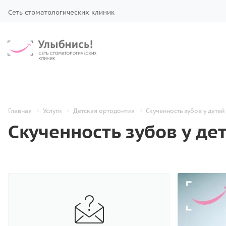
Сеть стоматологических клиник
Главная
Услуги
Детская ортодонтия
Скученность зубов у детей
Скученность зубов у де
Профилактика зубов
Лечение зубов