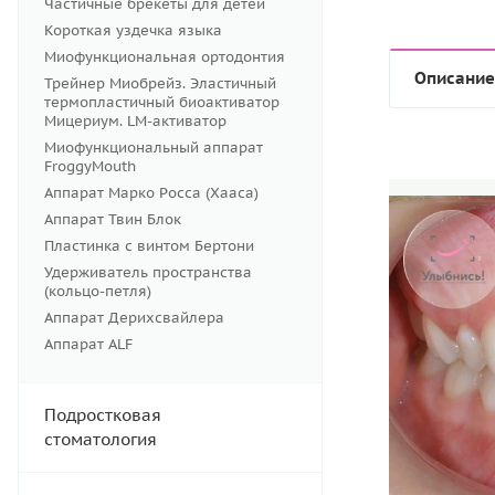
Частичные брекеты для детей
Короткая уздечка языка
Миофункциональная ортодонтия
Описание
Трейнер Миобрейз. Эластичный
термопластичный биоактиватор
Мицериум. LM-активатор
Миофункциональный аппарат
FroggyMouth
Аппарат Марко Росса (Хааса)
Аппарат Твин Блок
Пластинка с винтом Бертони
Удерживатель пространства
(кольцо-петля)
Аппарат Дерихсвайлера
Аппарат ALF
Подростковая
стоматология