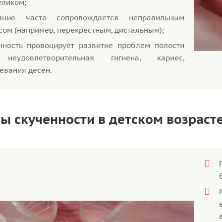
еликом;
ояние часто сопровождается неправильным
сом (например, перекрестным, дистальным);
нность провоцирует развитие проблем полости
 неудовлетворительная гигиена, кариес,
евания десен.
ы скученности в детском возраст