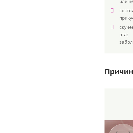
или ц
сост
прику
скуче
рта:
забол
Причин