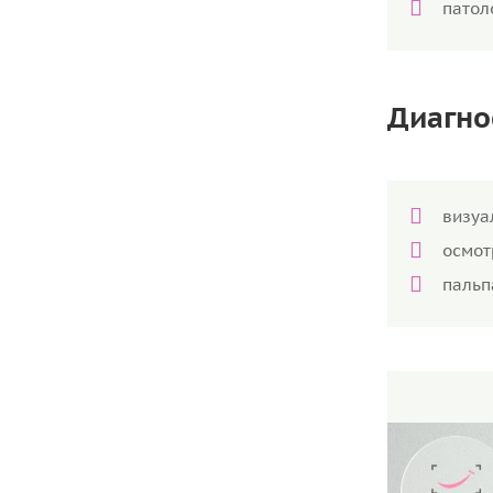
патол
Диагно
визуа
осмот
пальп