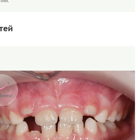
пии.
тей