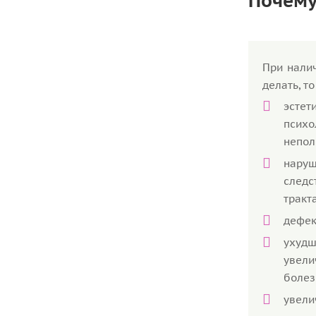
Почему
При налич
делать, 
эсте
психо
непол
нару
след
тракта
дефек
ухудш
увели
болез
увели