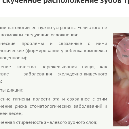
 скученное расположение зубов т
ии патологии ее нужно устранять. Если этого не
то возможны следующие осложнения:
тические проблемы и связанные с ними
логические (формирование у ребенка комплекса
ноценности);
шение качества пережевывания пищи, как
ствие – заболевания желудочно-кишечного
;
ты дикции;
ение гигиены полости рта и связанное с этим
чение риска стоматологических заболеваний и
ней десен;
ченная стираемость эмалевого зубного слоя;