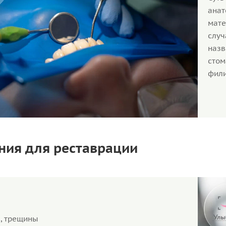
ана
мате
случ
наз
сто
фили
ния для реставрации
, трещины