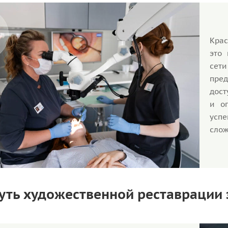
Крас
это 
сет
пред
дост
и о
успе
слож
суть художественной реставрации 