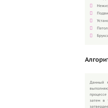
Нежиз
Подви
Устан
Патол
Брукс
Алгори
Данный м
выполняют
процессе 
затем в 
затвердее