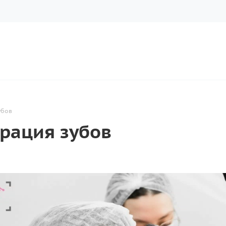
убов
рация зубов