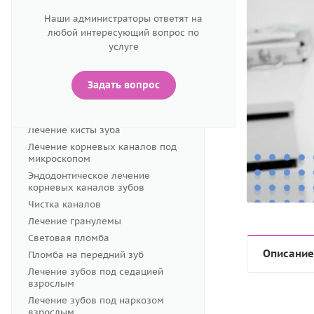
Консультация терапевта
Наши администраторы ответят на
Лечение зубов под микроскопом
любой интересующий вопрос по
Лечение кариеса
услуге
Реставрация зубов
Лечение пульпита
Задать вопрос
Лечение периодонтита
Перелечивание каналов
Лечение кисты зуба
Лечение корневых каналов под
микроскопом
Эндодонтическое лечение
корневых каналов зубов
Чистка каналов
Лечение гранулемы
Световая пломба
Описание
Пломба на передний зуб
Лечение зубов под седацией
взрослым
Лечение зубов под наркозом
взрослым