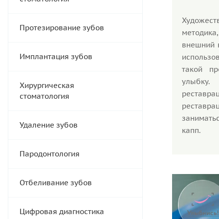
Художест
Протезирование зубов
методика
внешний 
Имплантация зубов
использо
такой п
улыбку.
Хирургическая
реставрац
стоматология
реставра
занимать
Удаление зубов
капп.
Пародонтология
Отбеливание зубов
Цифровая диагностика