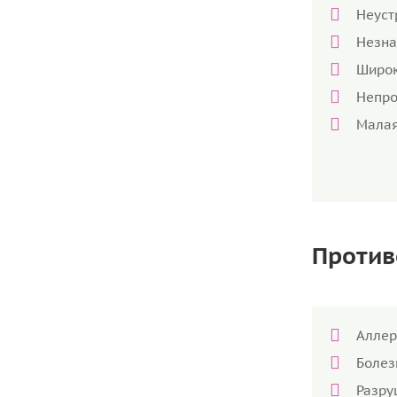
Неуст
Незна
Широк
Непро
Малая
Против
Аллер
Болез
Разру