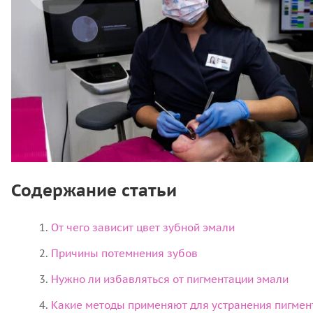
Содержание статьи
От чего зависит цвет зубной эмали
Причины потемнения зубов
Нужно ли избавляться от пигментации эмали
Какие методы применяют для устранения пигмен