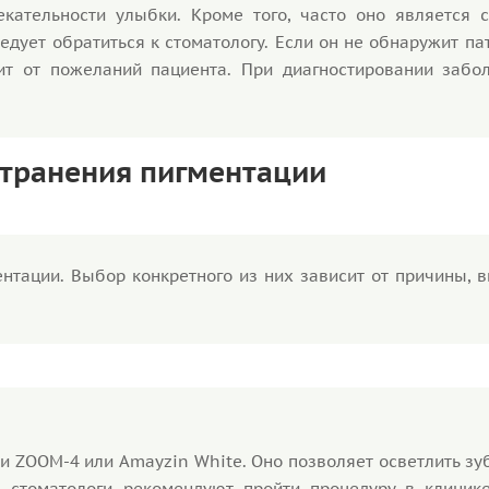
кательности улыбки. Кроме того, часто оно является 
дует обратиться к стоматологу. Если он не обнаружит па
ит от пожеланий пациента. При диагностировании забо
странения пигментации
ентации. Выбор конкретного из них зависит от причины,
и ZOOM-4 или Amayzin White. Оно позволяет осветлить зу
 стоматологи рекомендуют пройти процедуру в клинике