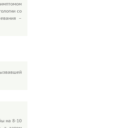
симптомом
тологии со
левания –
 вызвавшей
бы на 8-10
, а затем