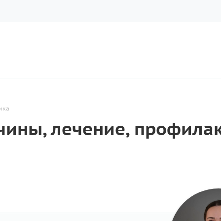
ика
чины, лечение, профила