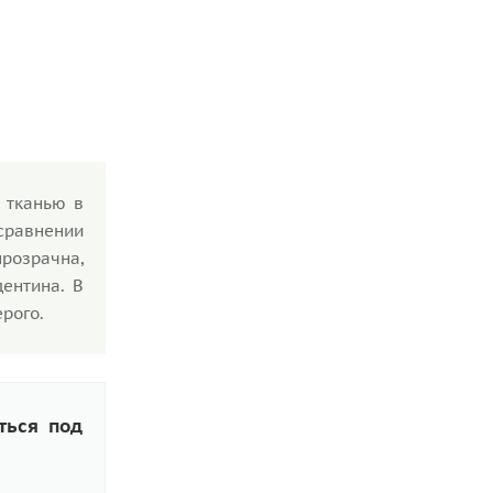
 тканью в
 сравнении
прозрачна,
дентина. В
ерого.
ться под