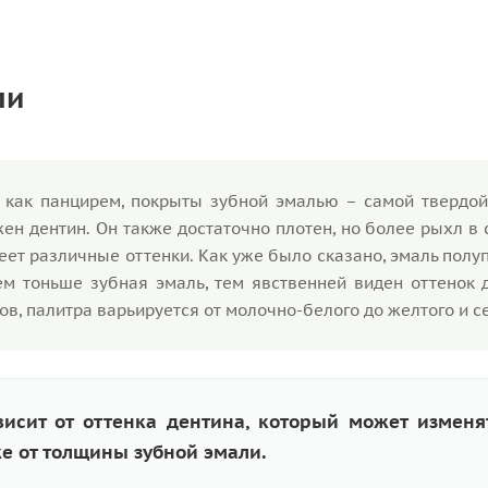
ли
, как панцирем, покрыты зубной эмалью – самой твердой
ен дентин. Он также достаточно плотен, но более рыхл в
еет различные оттенки. Как уже было сказано, эмаль полу
ем тоньше зубная эмаль, тем явственней виден оттенок 
ов, палитра варьируется от молочно-белого до желтого и с
висит от оттенка дентина, который может изменя
е от толщины зубной эмали.