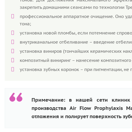
закрепить домашними сеансами по технологии Трес
профессиональное аппаратное очищение. Оно удал
тона;
установка новой пломбы, если потемнение спро
внутриканальное отбеливание – введение отбели
установка виниров (тончайших керамических накл
композитный виниринг – нанесение композитного
установка зубных коронок – при пигментации, н
Примечание: в нашей сети клиник
производства Air Flow Prophylaxis M
отложения и полирует поверхность зуб