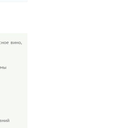
сное вино,
ьмы
аний