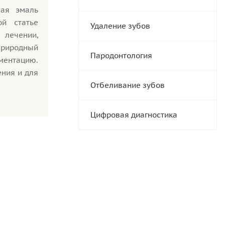
ная эмаль
й статье
Удаление зубов
 лечении,
природный
Пародонтология
ментацию.
ения и для
Отбеливание зубов
Цифровая диагностика