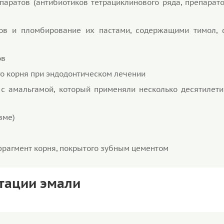
аратов (антибиотиков тетрациклинового ряда, препарато
ов и пломбирование их пастами, содержащими тимол, 
ов
го корня при эндодонтическом лечении
с амальгамой, который применяли несколько десятилети
зме)
фрагмент корня, покрытого зубным цементом
нтации эмали