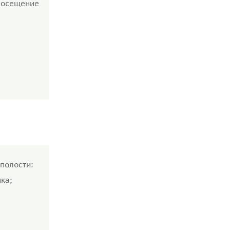
посещение
полости:
ка;