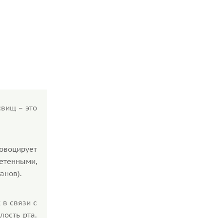
свищ – это
овоцирует
етенными,
анов).
 в связи с
ость рта.