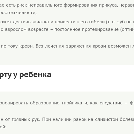
ае есть риск неправильного формирования прикуса, нера
ростом челюсти;
жет достичь зачатка и привести к его гибели (т. е. зуб не 
во взрослом возрасте – постоянное протезирование (опти
по току крови. Без лечения заражения крови возможен 
ту у ребенка
овоцировать образование гнойника и, как следствие – ф
ен от грязных рук. При наличии ранок на слизистой боле
ей;