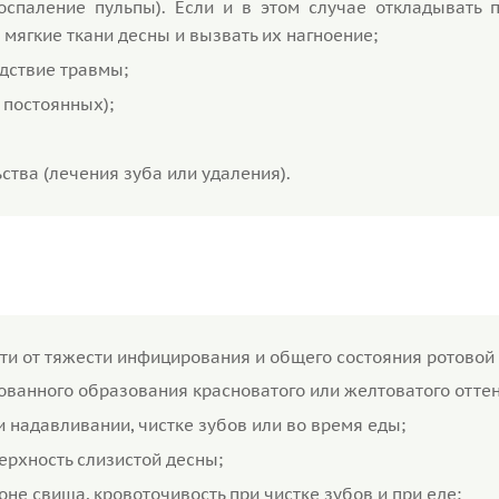
оспаление пульпы). Если и в этом случае откладывать 
 мягкие ткани десны и вызвать их нагноение;
дствие травмы;
 постоянных);
тва (лечения зуба или удаления).
и от тяжести инфицирования и общего состояния ротовой 
зованного образования красноватого или желтоватого оттен
 надавливании, чистке зубов или во время еды;
ерхность слизистой десны;
не свища, кровоточивость при чистке зубов и при еде;