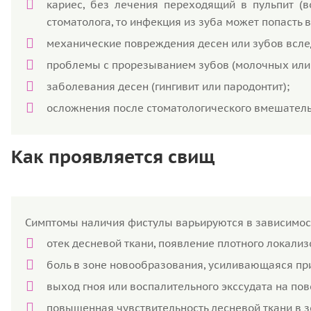
кариес, без лечения переходящий в пульпит (в
стоматолога, то инфекция из зуба может попасть в
механические повреждения десен или зубов всле
проблемы с прорезыванием зубов (молочных или
заболевания десен (гингивит или пародонтит);
осложнения после стоматологического вмешательс
Как проявляется свищ
Симптомы наличия фистулы варьируются в зависимост
отек десневой ткани, появление плотного локали
боль в зоне новообразования, усиливающаяся при
выход гноя или воспалительного экссудата на пов
повышенная чувствительность десневой ткани в зо