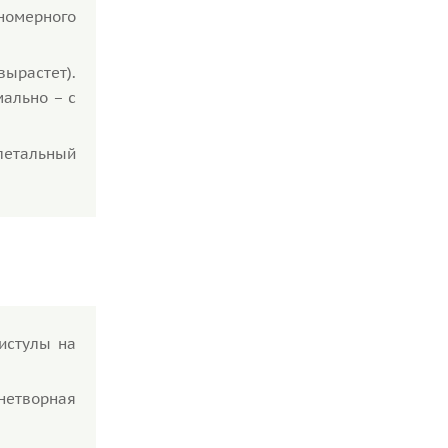
вномерного
вырастет).
мально – с
летальный
истулы на
знетворная