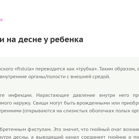
ка
и на десне у ребенка
кого «fistula» переводится как «трубка». Таким образом, 
 внутренние органы/полости с внешней средой.
ге инфекции. Нарастающее давление внутри него пр
имого наружу. Свищи могут быть врожденными или приобр
тренними (открываются на слизистых оболочках полых орг
ретенным фистулам. Это значит, что гнойный очаг возник
утри десны, а выводящий канал соединяет гнойник и пол