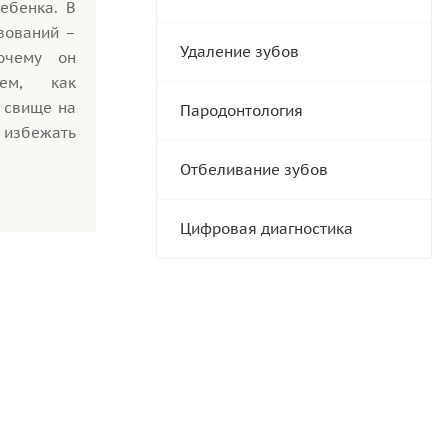
ебенка. В
азований –
Удаление зубов
очему он
уем, как
 свище на
Пародонтология
 избежать
Отбеливание зубов
Цифровая диагностика