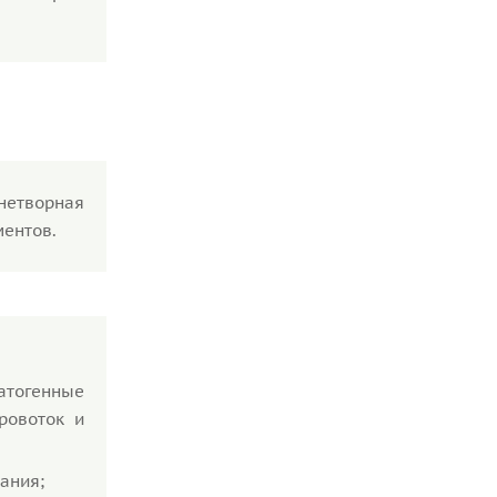
знетворная
ментов.
атогенные
ровоток и
ания;