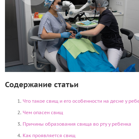
Содержание статьи
Что такое свищ и его особенности на десне у реб
Чем опасен свищ
Причины образования свища во рту у ребенка
Как проявляется свищ