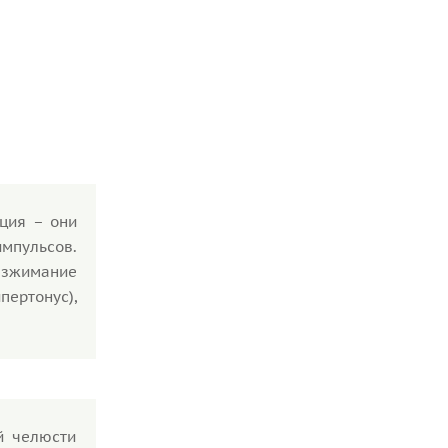
ция – они
импульсов.
разжимание
пертонус),
й челюсти