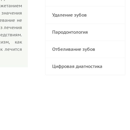
ежетанием
значения
Удаление зубов
евание не
ез лечения
Пародонтология
дствиям.
изм, как
ак лечится
Отбеливание зубов
Цифровая диагностика