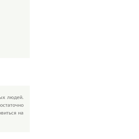
лых людей.
достаточно
овиться на