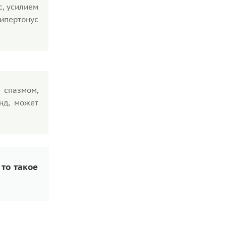
с, усилием
ипертонус
 спазмом,
нд, может
то такое