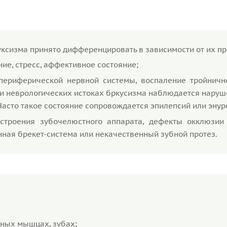
уксизма принято дифференцировать в зависимости от их п
е, стресс, аффективное состояние;
периферической нервной системы, воспаление тройнично
и неврологических истоках бркусизма наблюдается наруш
Часто такое состояние сопровождается эпилепсий или энур
строения зубочелюстного аппарата, дефекты окклюзии (
нная брекет-система или некачественный зубной протез.
ных мышцах, зубах;