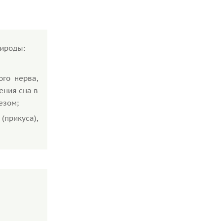
рироды:
го нерва,
ения сна в
езом;
прикуса),