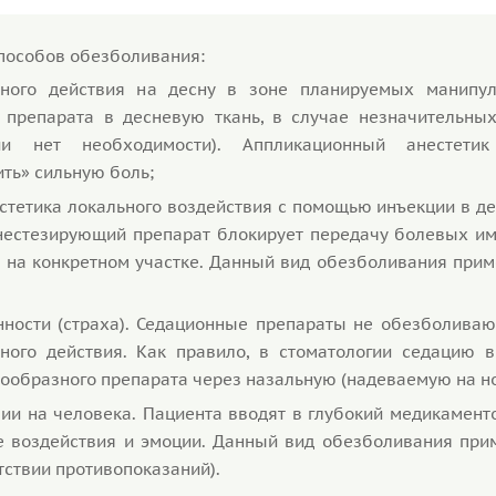
способов обезболивания:
ного действия на десну в зоне планируемых манипул
 препарата в десневую ткань, в случае незначительны
и нет необходимости). Аппликационный анестетик
ить» сильную боль;
стетика локального воздействия с помощью инъекции в д
нестезирующий препарат блокирует передачу болевых им
и на конкретном участке. Данный вид обезболивания при
ности (страха). Седационные препараты не обезболивают
ного действия. Как правило, в стоматологии седацию 
зообразного препарата через назальную (надеваемую на но
зии на человека. Пациента вводят в глубокий медикамент
ие воздействия и эмоции. Данный вид обезболивания при
тствии противопоказаний).