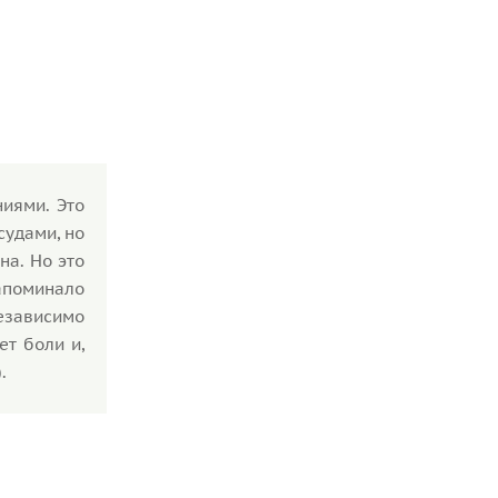
иями. Это
судами, но
на. Но это
апоминало
езависимо
т боли и,
.