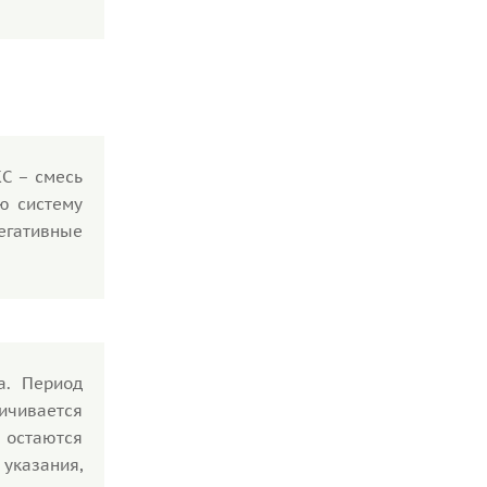
С – смесь
ю систему
егативные
а. Период
ничивается
 остаются
указания,