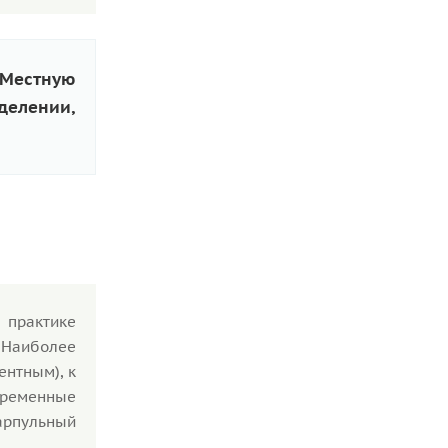
 Местную
елении,
 практике
 Наиболее
ентным), к
временные
арпульный