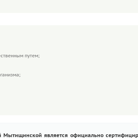
ественным путем;
ганизма;
ей Мытищинской является официально сертифици