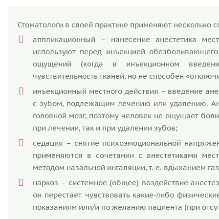
Стоматологи в своей практике применяют несколько 
аппликационный – нанесение анестетика мест
используют перед инъекцией обезболивающего
ощущений (когда в инъекционном введени
чувствительность тканей, но не способен «отключ
инъекционный местного действия – введение ане
с зубом, подлежащим лечению или удалению. А
головной мозг, поэтому человек не ощущает бол
при лечении, так и при удалении зубов;
седация – снятие психоэмоциональной напряжен
применяются в сочетании с анестетиками мест
методом назальной ингаляции, т. е. вдыханием га
наркоз – системное (общее) воздействие анесте
он перестает чувствовать какие-либо физическ
показаниям или/и по желанию пациента (при отсу