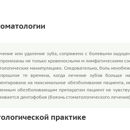
томатологии
ечение или удаление зуба, сопряжено с болевыми ощущен
и пронизаны не только кровеносными м лимфатическими со
ологических манипуляциях. Следовательно, боль неизбеж
 прошлое те времена, когда лечение зубов больше н
иентирована на максимальное обезболивание пациента, н
еменным обезболивающим препаратам пациент не чувствуе
звивается дентофобия (боязнь стоматологического лечения)
тологической практике