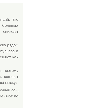
яций. Его
х болевых
 снижает
есну рядом
пульсов в
меняют как
, поэтому
выполняют
с) маску;
озный сон,
меняют по