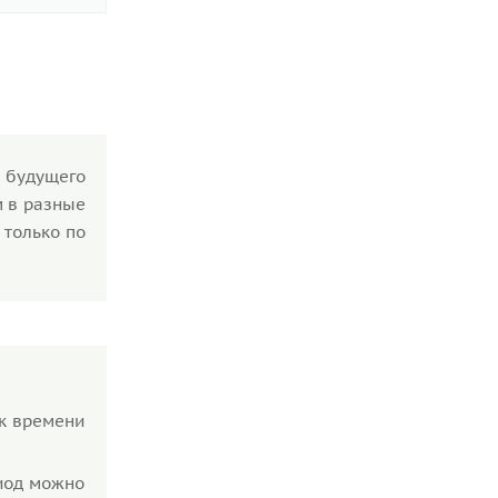
 будущего
м в разные
 только по
ок времени
риод можно