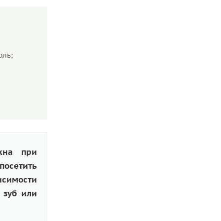
оль;
жна при
посетить
исимости
 зуб или