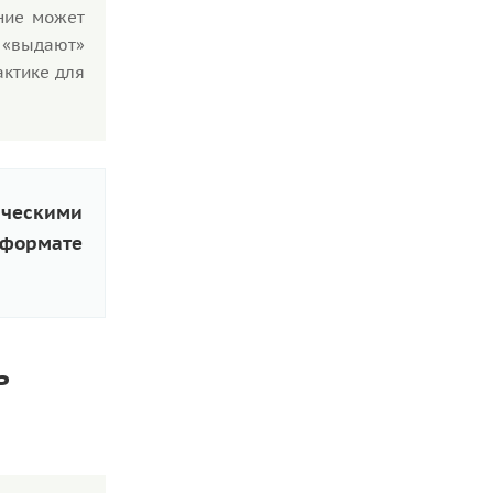
ние может
ю «выдают»
актике для
ческими
 формате
ь