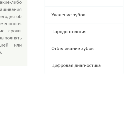
акие-либо
нашивания
Удаление зубов
сегодня об
енности.
ие сроки.
Пародонтология
ыполнять
цией или
Отбеливание зубов
.
Цифровая диагностика