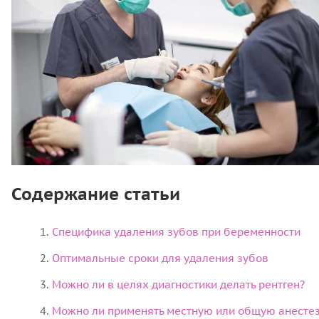
Содержание статьи
Специфика удаления зубов при беременности
Оптимальные сроки для удаления зубов
Можно ли в целях диагностики делать рентген?
Можно ли применять местную или общую анестез