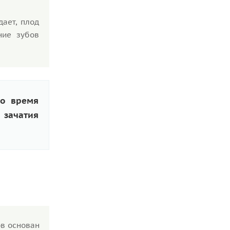
дает, плод
ние зубов
во время
 зачатия
ов основан